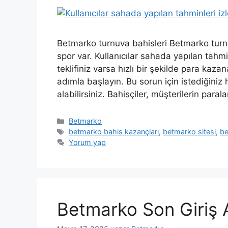
Betmarko turnuva bahisleri Betmarko turnu
spor var. Kullanıcılar sahada yapılan tahminle
teklifiniz varsa hızlı bir şekilde para kaz
adımla başlayın. Bu sorun için istediğiniz 
alabilirsiniz. Bahisçiler, müşterilerin paral
Kategoriler
Betmarko
Etiketler
betmarko bahis kazançları
,
betmarko sitesi
,
be
Yorum yap
Betmarko Son Giriş 