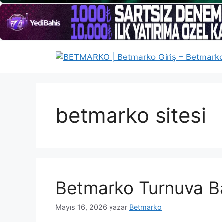
İçeriğe
atla
betmarko sitesi
Betmarko Turnuva Ba
Mayıs 16, 2026
yazar
Betmarko