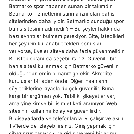
Betmarko spor haberleri sunan bir takımdır.
Betmarko hizmetlerini sunma izni olan bahis
sitelerinden daha iyidir. Betmarko sunduğu spor
bahis sitesinin adı nedir? – Bu şeyler hakkında
bazı ayrıntılar bulmam gerekiyor. Site, istedikleri
her şey için kullanabilecekleri bonuslar
veriyorsa, üyeler siteye daha fazla güvenmelidir.
Bir istek ekranı da seçebilirsiniz. Güvenilir bir
bahis sitesi kullanmak için Betmarko güvenilir
olduğundan emin olmanız gerekir. Akredite
kuruluşlar bir adım önde. Diğer insanların
söylediklerine kıyasla da çok güvenilir. Buna
karşı bir argüman yok. Tabii ki şikayetler var,
ama yine kimse bir isim etiketi aramıyor. Web
sitesinin kullanımı kolay ve güvenilirdir.
Bilgisayarlarda ve telefonlarda iyi çalışır ve akıllı
TV’lerde de izleyebilirsiniz. Giriş yapmak için
cihazınızın tarayıcısına gidin ve yeni bir adres