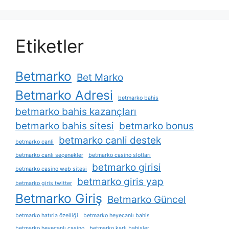
Etiketler
Betmarko
Bet Marko
Betmarko Adresi
betmarko bahis
betmarko bahis kazançları
betmarko bahis sitesi
betmarko bonus
betmarko canli destek
betmarko canli
betmarko canlı seçenekler
betmarko casino slotları
betmarko girisi
betmarko casino web sitesi
betmarko giris yap
betmarko giris twitter
Betmarko Giriş
Betmarko Güncel
betmarko hatırla özelliği
betmarko heyecanlı bahis
betmarko heyecanlı casino
betmarko karlı bahisler