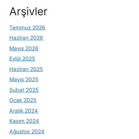
Arşivler
Temmuz 2026
Haziran 2026
Mayıs 2026
Eylül 2025
Haziran 2025
Mayıs 2025
Şubat 2025
Ocak 2025
Aralık 2024
Kasım 2024
Ağustos 2024