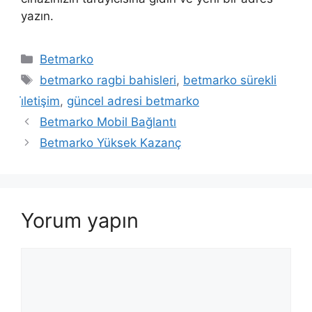
yazın.
Kategoriler
Betmarko
Etiketler
betmarko ragbi bahisleri
,
betmarko sürekli
i̇letişim
,
güncel adresi betmarko
Betmarko Mobil Bağlantı
Betmarko Yüksek Kazanç
Yorum yapın
Yorum