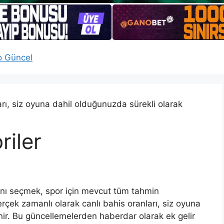
iler
ğını seçmek, spor için mevcut tüm tahmin
rçek zamanlı olarak canlı bahis oranları, siz oyuna
nir. Bu güncellemelerden haberdar olarak ek gelir