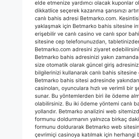
elde etmenize yardımcı olacak kuponlar ol
dikkatlice seçerek kazanma şansınızı artı
canlı bahis adresi Betmarko.com. Kesintis
yaklaşmak için Betmarko bahis sitesine in
erişebilir ve canlı casino ve canlı spor ba
sitesine cep telefonunuzdan, tabletinizde
Betmarko.com adresini ziyaret edebilirsini
Betmarko bahis adresinizi yakın zamanda gü
size otomatik olarak güncel giriş adresini
bilgilerinizi kullanarak canlı bahis sitesi
Betmarko bahis sitesi adresinde yakından t
casinoları, oyunculara hızlı ve verimli bir
sunar. Bu yöntemlerden biri ile ödeme alm
olabilirsiniz. Bu iki ödeme yöntemi canlı 
yollarıdır. Betmarko analizini web sitemizd
formunu doldurmanın yalnızca birkaç dakika
formunu doldurarak Betmarko web sitesine hı
çevrimiçi casinoya katılmak için herhangi 