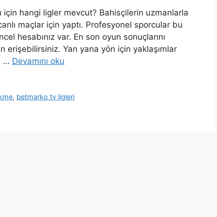
 için hangi ligler mevcut? Bahisçilerin uzmanlarla
anlı maçlar için yaptı. Profesyonel sporcular bu
güncel hesabınız var. En son oyun sonuçlarını
n erişebilirsiniz. Yan yana yön için yaklaşımlar
u …
Devamını oku
ekme
,
betmarko tv ligleri