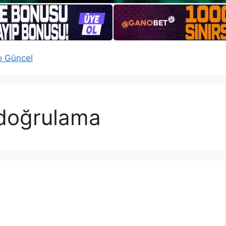
doğrulama