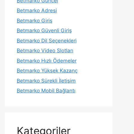
Betmarko Güncel
Betmarko Adresi
Betmarko Giriş
Betmarko Güvenli Giriş
Betmarko Dil Seçenekleri
Betmarko Video Slotları
Betmarko Hızlı Ödemeler
Betmarko Yüksek Kazanç
Betmarko Sürekli İletişim
Betmarko Mobil Bağlantı
Kategoriler